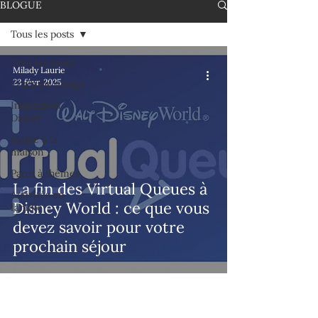
BLOGUE
Tous les posts
Tous les posts
Milady Laurie
23 févr. 2025
Trucs de voyage
Inspiration
Disney
Magie à la
maison
Parcs à thèmes
La fin des Virtual Queues à
Activités en
Disney World : ce que vous
famille
devez savoir pour votre
prochain séjour