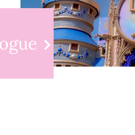
logue
Milady
MAIN STREET
sur