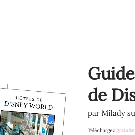
BLOGUE
À PROPOS
PLUS
Guide
de Di
par Milady s
Téléchargez
gratuit