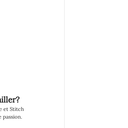
iller?
e et Stitch 
e passion.