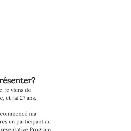
résenter?
, je viens de 
 et j’ai 27 ans.
ai commencé ma 
rcs en participant au 
presentative Program 