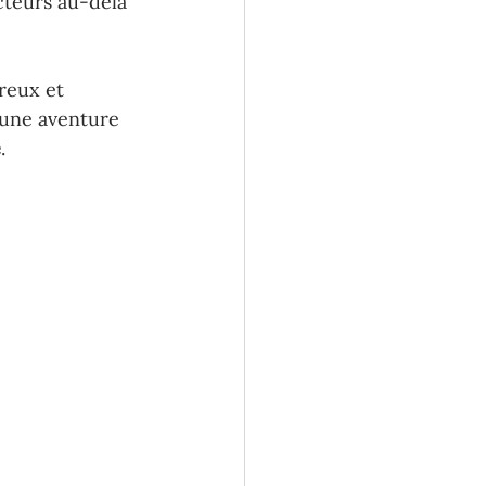
cteurs au-delà 
reux et 
 une aventure 
e
.