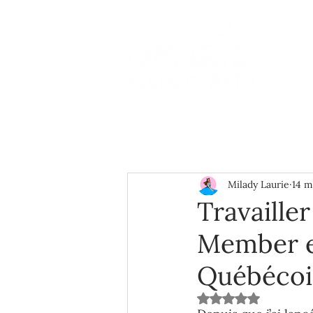
Milady Laurie
14 m
Travailler
Member e
Québécoi
Noté NaN étoiles s