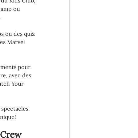
 du Kids Club, 
camp ou 
.
os ou des quiz 
les Marvel 
nements pour 
re, avec des 
atch Your 
6 spectacles. 
unique!
 Crew 