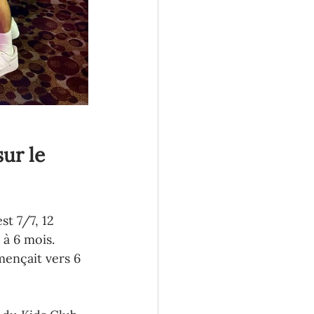
ur le 
st 7/7, 12 
 à 6 mois.
ençait vers 6 