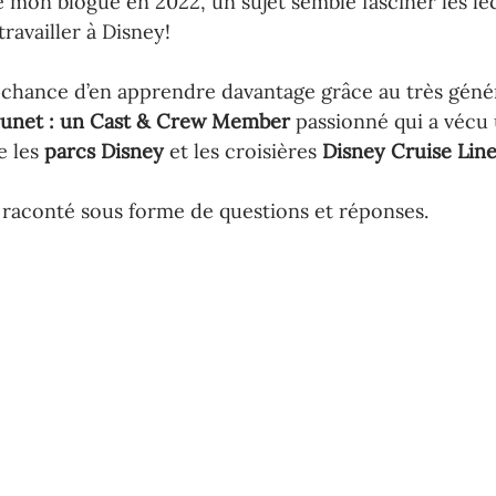
cé mon blogue en 2022, un sujet semble fasciner les le
travailler à Disney!
a chance d’en apprendre davantage grâce au très géné
unet : un Cast & Crew Member 
passionné qui a vécu
e les
 parcs Disney
 et les croisières 
Disney Cruise Lin
 raconté sous forme de questions et réponses.