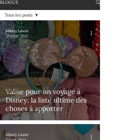
BLOGUE
Tous les posts
Tous les posts
Milady Laurie
22 sept. 2022
Trucs de voyage
Inspiration
Disney
Magie à la
maison
Parcs à thèmes
Activités en
Valise pour un voyage à
famille
Disney: la liste ultime des
choses à apporter
Milady Laurie
7 sept. 2022