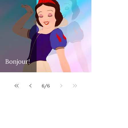
Bonjour!
6
/
6
Vivez la magie au