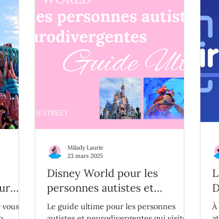
Milady Laurie
23 mars 2025
Disney World pour les
L
our
personnes autistes et
D
Japon
neurodivergentes : Le guide
d
r vous
Le guide ultime pour les personnes
À
ultime
p
o
autistes et neurodivergentes qui visitent
a