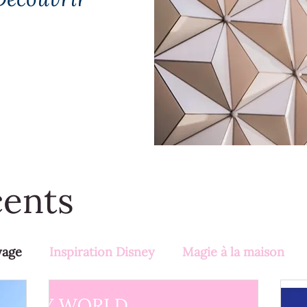
cents
yage
Inspiration Disney
Magie à la maison