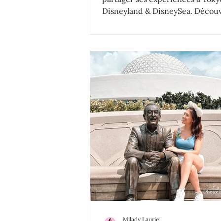
Disneyland & DisneySea. Découv
meilleurs conseils pour prépare
propre voyage de rêve!
Milady Laurie