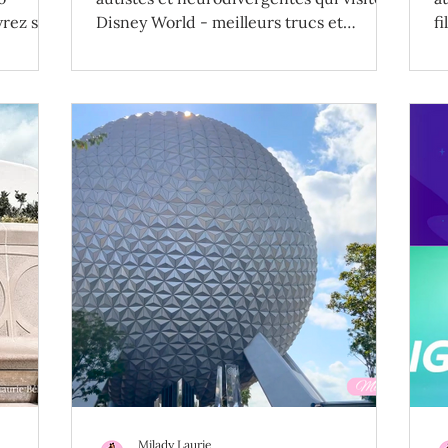
rez ses
Disney World - meilleurs trucs et
fi
r votre
conseils!
V
Milady Laurie