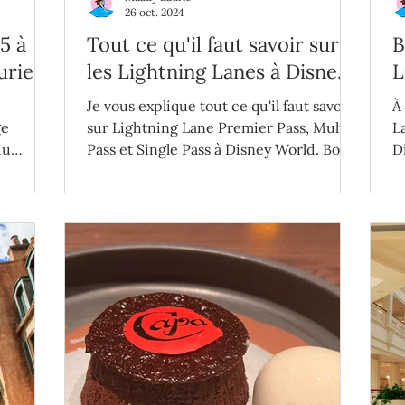
26 oct. 2024
5 à
Tout ce qu'il faut savoir sur
B
urie
les Lightning Lanes à Disney
L
World
Je vous explique tout ce qu'il faut savoir
À
ge
sur Lightning Lane Premier Pass, Multi
L
du
Pass et Single Pass à Disney World. Bon
D
courage!
P