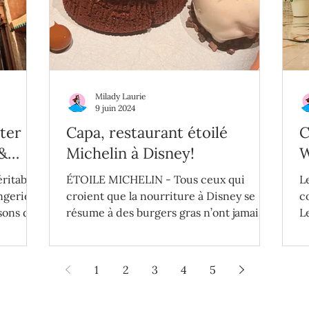
Milady Laurie
9 juin 2024
iter
Capa, restaurant étoilé
C
 &
Michelin à Disney!
W
éritable
ÉTOILE MICHELIN - Tous ceux qui
L
ngerie &
croient que la nourriture à Disney se
c
sons d'y
résume à des burgers gras n’ont jamais
L
mangé à ce restaurant!
t
1
2
3
4
5