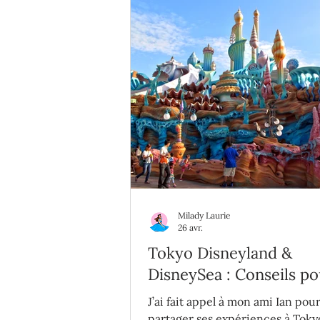
Milady Laurie
26 avr.
Tokyo Disneyland &
DisneySea : Conseils p
une première visite au 
J’ai fait appel à mon ami Ian pou
partager ses expériences à Toky