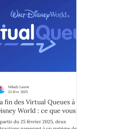
Milady Laurie
23 févr. 2025
a fin des Virtual Queues à
isney World : ce que vous
evez savoir pour votre
 partir du 25 février 2025, deux
rochain séjour
ttractions passeront à un système de