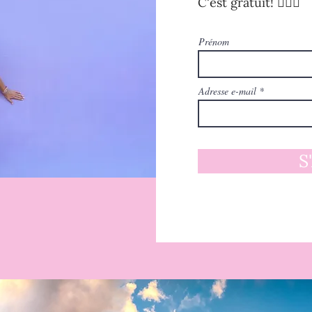
C'est gratuit! 🧚🏻‍♀️
Prénom
Adresse e-mail
S