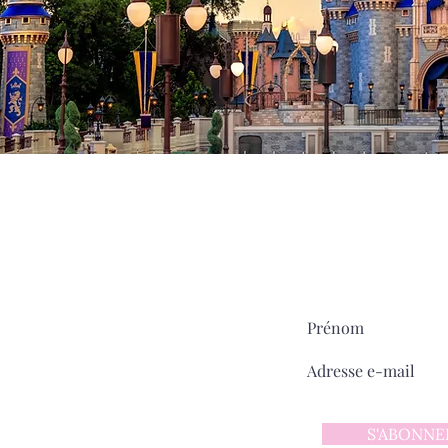
Milady
MAIN STREET
sur
Pour ne rien manquer:
ntact
 d'utilisation
 confidentialité
S'ABONNE
y sur Main Street