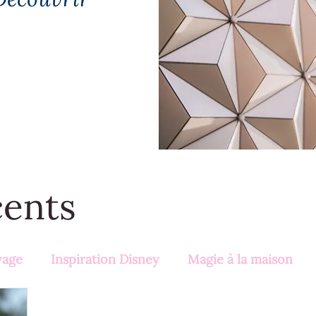
cents
yage
Inspiration Disney
Magie à la maison