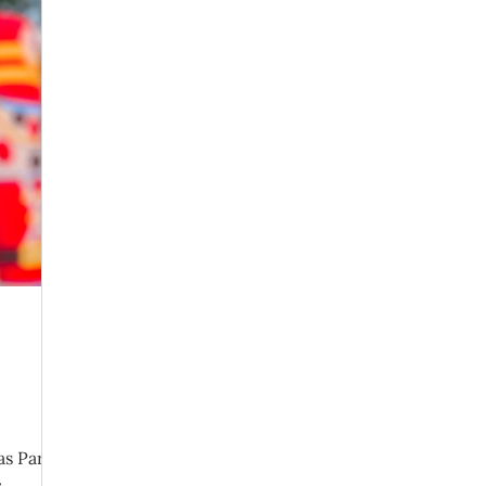
as Party
e