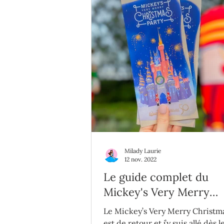
Milady Laurie
12 nov. 2022
Le guide complet du
Mickey's Very Merry
Christmas Party 2022
Le Mickey’s Very Merry Christm
est de retour et j’y suis allé dès l