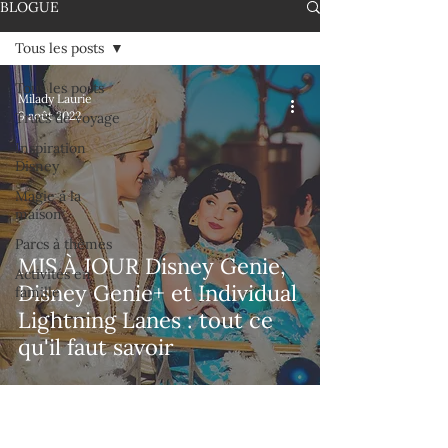
BLOGUE
Tous les posts
Tous les posts
Milady Laurie
9 août 2022
Trucs de voyage
Inspiration
Disney
Magie à la
maison
Parcs à thèmes
MIS À JOUR Disney Genie,
Activités en
Disney Genie+ et Individual
famille
Lightning Lanes : tout ce
qu'il faut savoir