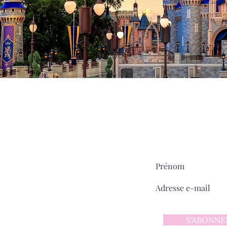
Milady
MAIN STREET
sur
Pour ne rien manquer:
ntact
 d'utilisation
 confidentialité
S'ABONNE
y sur Main Street