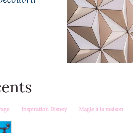
cents
yage
Inspiration Disney
Magie à la maison