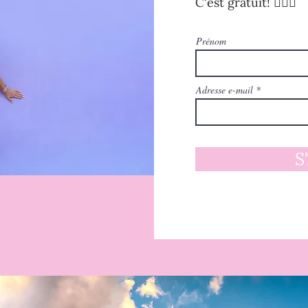
C'est gratuit! 🧚🏻‍♀️
Prénom
Adresse e-mail
S