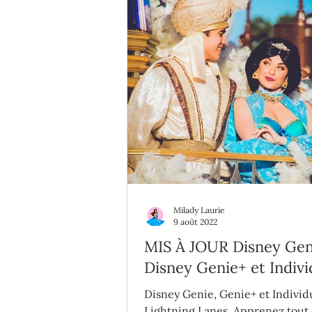
Milady Laurie
9 août 2022
MIS À JOUR Disney Gen
Disney Genie+ et Indivi
Lightning Lanes : tout 
Disney Genie, Genie+ et Individ
qu'il faut savoir
Lightning Lanes. Apprenez tout