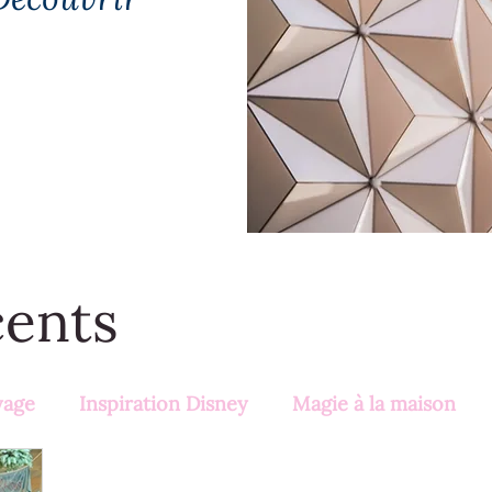
cents
yage
Inspiration Disney
Magie à la maison