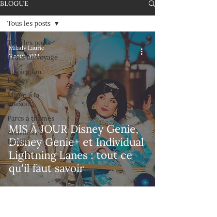
BLOGUE
Tous les posts
Tous les posts
Milady Laurie
9 août 2022
Trucs de voyage
Inspiration
Disney
Magie à la
maison
Parcs à thèmes
MIS À JOUR Disney Genie,
Activités en
Disney Genie+ et Individual
famille
Lightning Lanes : tout ce
qu'il faut savoir