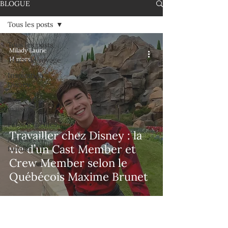
BLOGUE
Tous les posts
Tous les posts
Milady Laurie
14 mars
Trucs de voyage
Inspiration
Disney
Magie à la
maison
Parcs à thèmes
Travailler chez Disney : la
Activités en
vie d’un Cast Member et
famille
Crew Member selon le
Québécois Maxime Brunet