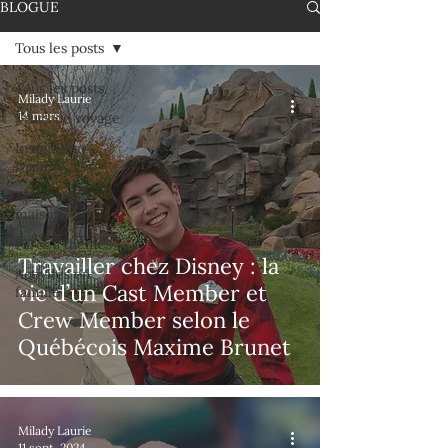
BLOGUE
Tous les posts
Tous les posts
Milady Laurie
14 mars
Trucs de voyage
Inspiration
Disney
Magie à la
maison
Parcs à thèmes
Travailler chez Disney : la
Activités en
vie d’un Cast Member et
famille
Crew Member selon le
Québécois Maxime Brunet
Milady Laurie
11 sept. 2024