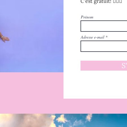
C'est gratuit! 🧚🏻‍♀️
Prénom
Adresse e-mail
S