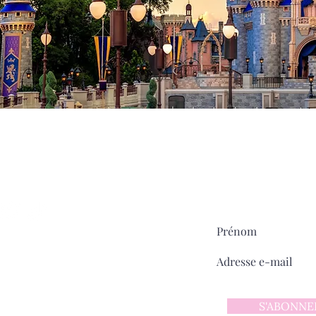
Milady
MAIN STREET
sur
Pour ne rien manquer:
ntact
 d'utilisation
 confidentialité
S'ABONNE
y sur Main Street