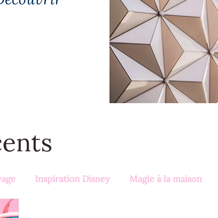
cents
yage
Inspiration Disney
Magie à la maison