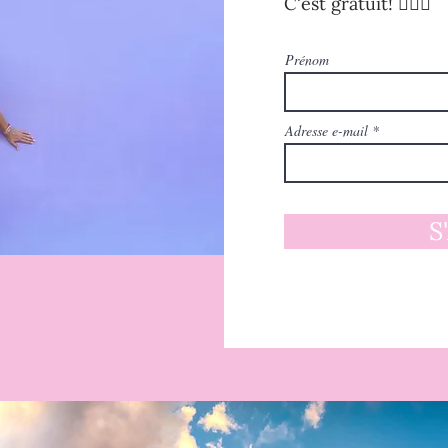
C'est gratuit! 🧚🏻‍♀️
Prénom
Adresse e-mail
S