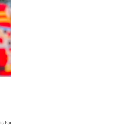
as Party
e