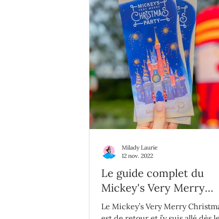
Milady Laurie
12 nov. 2022
Le guide complet du
Mickey's Very Merry
Christmas Party 2022
Le Mickey’s Very Merry Christm
est de retour et j’y suis allé dès l