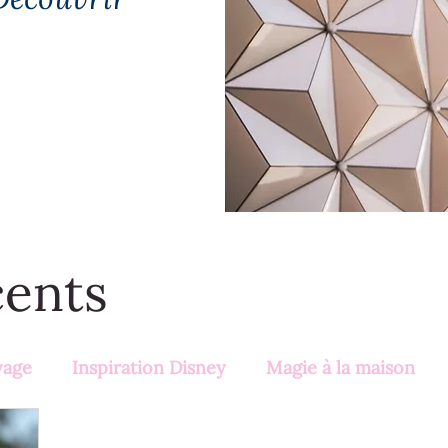
cents
yage
Inspiration Disney
Magie à la maison