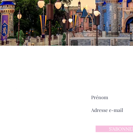
Milady
MAIN STREET
sur
Pour ne rien manquer:
ntact
 d'utilisation
 confidentialité
S'ABONNE
y sur Main Street