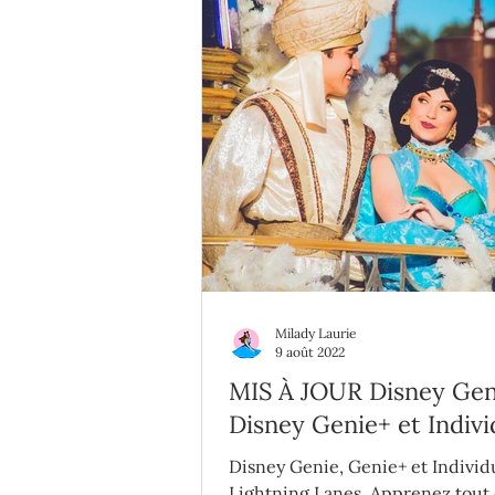
Milady Laurie
9 août 2022
MIS À JOUR Disney Gen
Disney Genie+ et Indivi
Lightning Lanes : tout 
Disney Genie, Genie+ et Individ
qu'il faut savoir
Lightning Lanes. Apprenez tout