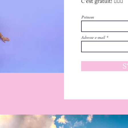
C'est gratuit! 🧚🏻‍♀️
Prénom
Adresse e-mail
S