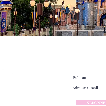
Milady
MAIN STREET
sur
Pour ne rien manquer:
ntact
 d'utilisation
 confidentialité
S'ABONNE
y sur Main Street