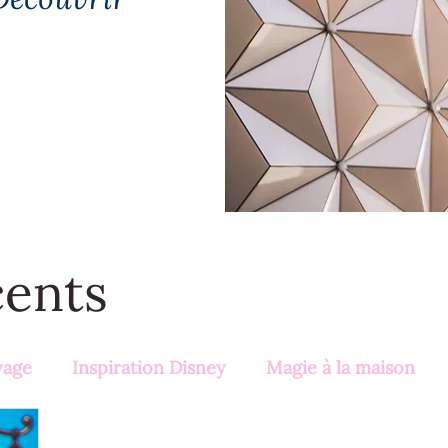
cents
yage
Inspiration Disney
Magie à la maison