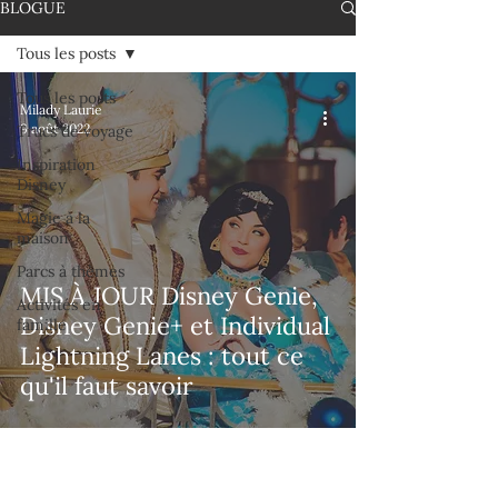
BLOGUE
Tous les posts
Tous les posts
Milady Laurie
9 août 2022
Trucs de voyage
Inspiration
Disney
Magie à la
maison
Parcs à thèmes
MIS À JOUR Disney Genie,
Activités en
Disney Genie+ et Individual
famille
Lightning Lanes : tout ce
qu'il faut savoir