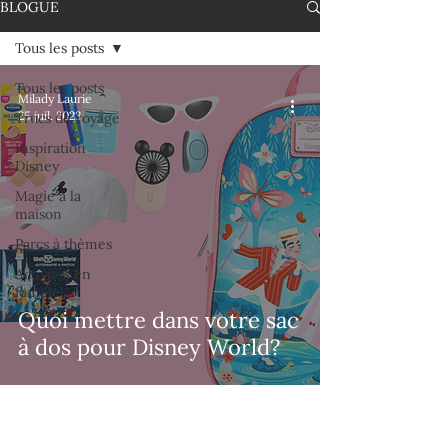
BLOGUE
Tous les posts
Tous les posts
Milady Laurie
25 juil. 2023
Trucs de voyage
Inspiration
Disney
Magie à la
maison
Parcs à thèmes
Activités en
famille
Quoi mettre dans votre sac
à dos pour Disney World?