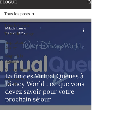
BLOGUE
Tous les posts
Tous les posts
Milady Laurie
23 févr. 2025
Trucs de voyage
Inspiration
Disney
Magie à la
maison
Parcs à thèmes
La fin des Virtual Queues à
Activités en
Disney World : ce que vous
famille
devez savoir pour votre
prochain séjour