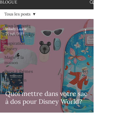
BLOGUE
Tous les posts
Tous les posts
Milady Laurie
25 juil. 2023
Trucs de voyage
Inspiration
Disney
Magie à la
maison
Parcs à thèmes
Activités en
famille
Quoi mettre dans votre sac
à dos pour Disney World?