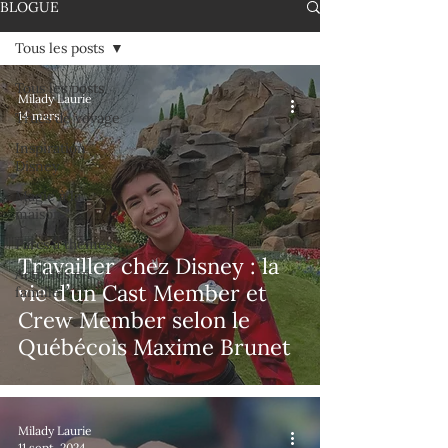
BLOGUE
Tous les posts
Tous les posts
Milady Laurie
14 mars
Trucs de voyage
Inspiration
Disney
Magie à la
maison
Parcs à thèmes
Travailler chez Disney : la
Activités en
vie d’un Cast Member et
famille
Crew Member selon le
Québécois Maxime Brunet
Milady Laurie
11 sept. 2024