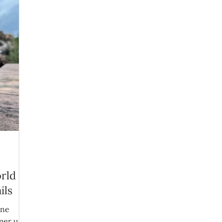
rld à
ils
une
mmer un