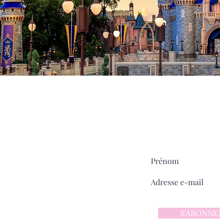
Milady
MAIN STREET
sur
Pour ne rien manquer:
ntact
 d'utilisation
 confidentialité
S'ABONNE
y sur Main Street