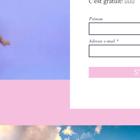
C'est gratuit! 🧚🏻‍♀️
Prénom
Adresse e-mail
S