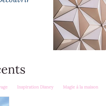
cents
yage
Inspiration Disney
Magie à la maison