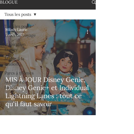
BLOGUE
Tous les posts
Tous les posts
Milady Laurie
9 août 2022
Trucs de voyage
Inspiration
Disney
Magie à la
maison
Parcs à thèmes
MIS À JOUR Disney Genie,
Activités en
Disney Genie+ et Individual
famille
Lightning Lanes : tout ce
qu'il faut savoir