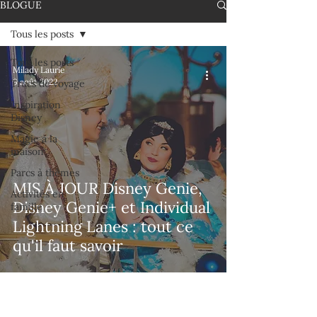
BLOGUE
Tous les posts
Tous les posts
Milady Laurie
9 août 2022
Trucs de voyage
Inspiration
Disney
Magie à la
maison
Parcs à thèmes
MIS À JOUR Disney Genie,
Activités en
Disney Genie+ et Individual
famille
Lightning Lanes : tout ce
qu'il faut savoir