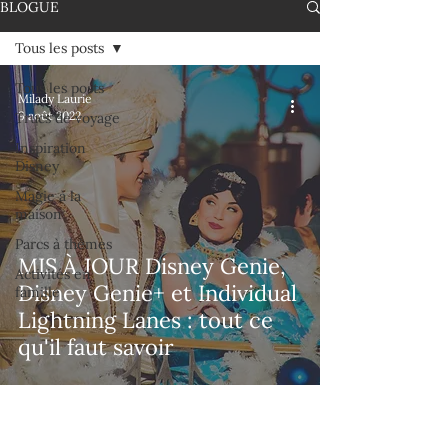
BLOGUE
Tous les posts
Tous les posts
Milady Laurie
9 août 2022
Trucs de voyage
Inspiration
Disney
Magie à la
maison
Parcs à thèmes
MIS À JOUR Disney Genie,
Activités en
Disney Genie+ et Individual
famille
Lightning Lanes : tout ce
qu'il faut savoir