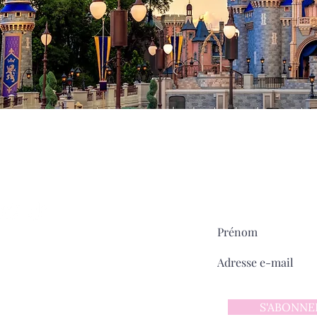
Milady
MAIN STREET
sur
Pour ne rien manquer:
ntact
 d'utilisation
 confidentialité
S'ABONNE
y sur Main Street