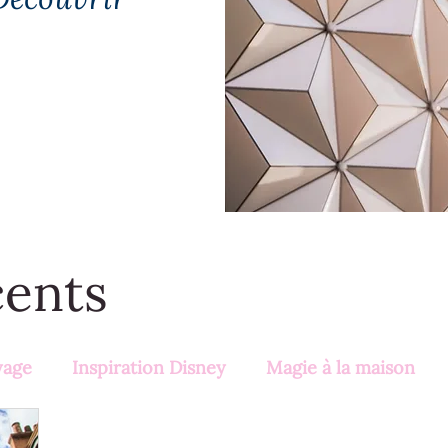
cents
yage
Inspiration Disney
Magie à la maison