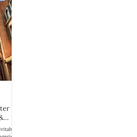
iter
 &
éritable
ngerie &