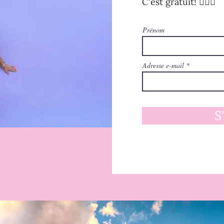
C'est gratuit! 🧚🏻‍♀️
Prénom
Adresse e-mail
S