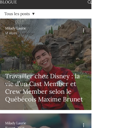
BLOGUE
Tous les posts
Tous les posts
Milady Laurie
14 mars
Trucs de voyage
Inspiration
Disney
Magie à la
maison
Parcs à thèmes
Travailler chez Disney : la
Activités en
vie d’un Cast Member et
famille
Crew Member selon le
Québécois Maxime Brunet
Milady Laurie
11 sept. 2024