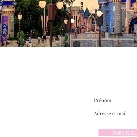
Milady
MAIN STREET
sur
Pour ne rien manquer:
ntact
 d'utilisation
 confidentialité
S'ABONNE
y sur Main Street