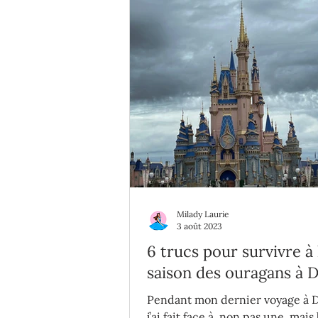
Milady Laurie
3 août 2023
6 trucs pour survivre à 
saison des ouragans à 
World
Pendant mon dernier voyage à D
j’ai fait face à, non pas une, mais