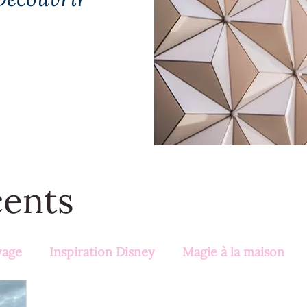
cents
yage
Inspiration Disney
Magie à la maison