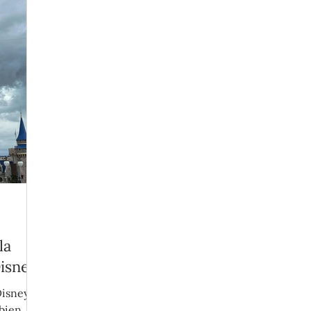
la
Disney
isney,
 bien