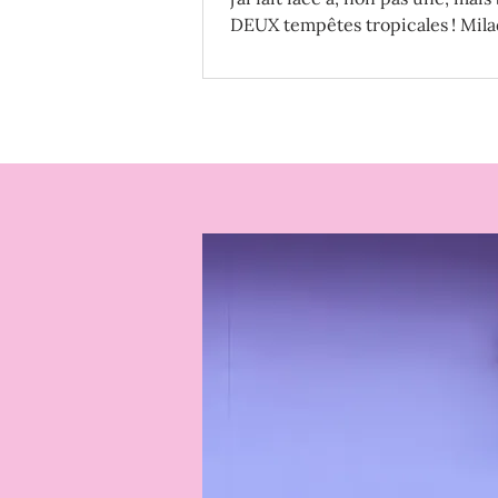
DEUX tempêtes tropicales ! Mil
intempéries met ses souffr