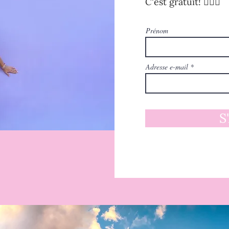
C'est gratuit! 🧚🏻‍♀️
Prénom
Adresse e-mail
S