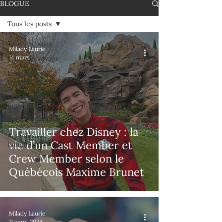
BLOGUE
Tous les posts
Tous les posts
Milady Laurie
14 mars
Trucs de voyage
Inspiration
Disney
Magie à la
maison
Parcs à thèmes
Travailler chez Disney : la
Activités en
vie d’un Cast Member et
famille
Crew Member selon le
Québécois Maxime Brunet
Milady Laurie
11 sept. 2024