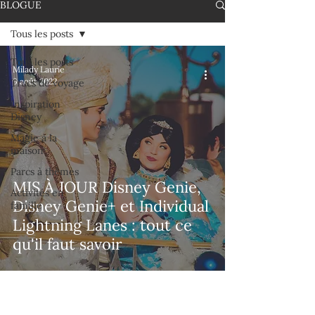
BLOGUE
Tous les posts
Tous les posts
Milady Laurie
9 août 2022
Trucs de voyage
Inspiration
Disney
Magie à la
maison
Parcs à thèmes
MIS À JOUR Disney Genie,
Activités en
Disney Genie+ et Individual
famille
Lightning Lanes : tout ce
qu'il faut savoir