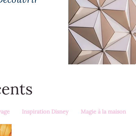
cents
yage
Inspiration Disney
Magie à la maison