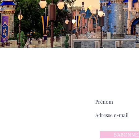
Milady
MAIN STREET
sur
Pour ne rien manquer:
ntact
 d'utilisation
 confidentialité
S'ABONNE
y sur Main Street