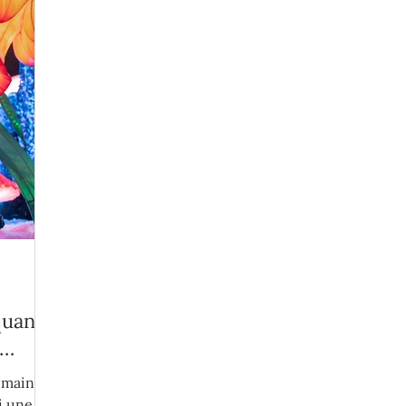
 quand
semaine
i une