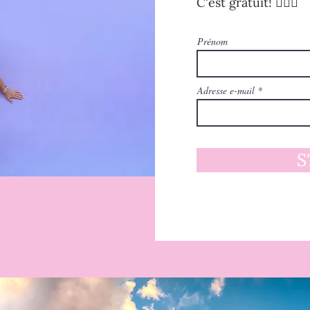
C'est gratuit! 🧚🏻‍♀️
Prénom
Adresse e-mail
S