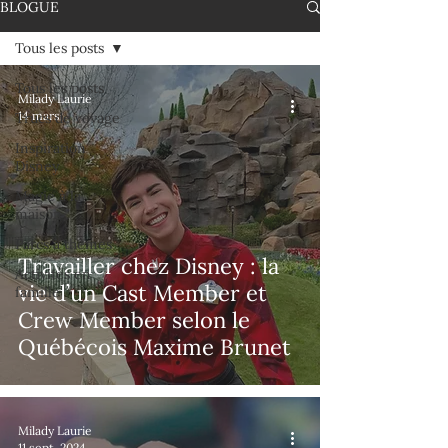
BLOGUE
Tous les posts
Tous les posts
Milady Laurie
14 mars
Trucs de voyage
Inspiration
Disney
Magie à la
maison
Parcs à thèmes
Travailler chez Disney : la
Activités en
vie d’un Cast Member et
famille
Crew Member selon le
Québécois Maxime Brunet
Milady Laurie
11 sept. 2024