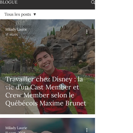
BLOGUE
Tous les posts
Tous les posts
Milady Laurie
14 mars
Trucs de voyage
Inspiration
Disney
Magie à la
maison
Parcs à thèmes
Travailler chez Disney : la
Activités en
vie d’un Cast Member et
famille
Crew Member selon le
Québécois Maxime Brunet
Milady Laurie
11 sept. 2024