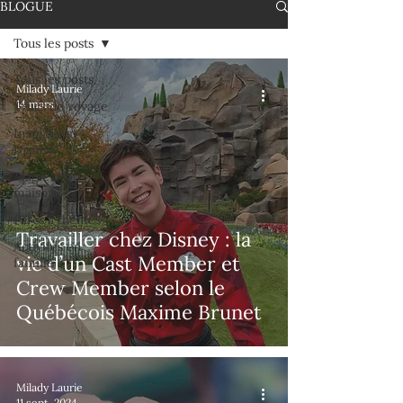
BLOGUE
Tous les posts
Tous les posts
Milady Laurie
14 mars
Trucs de voyage
Inspiration
Disney
Magie à la
maison
Parcs à thèmes
Travailler chez Disney : la
Activités en
vie d’un Cast Member et
famille
Crew Member selon le
Québécois Maxime Brunet
Milady Laurie
11 sept. 2024