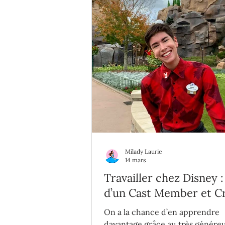
Milady Laurie
14 mars
Travailler chez Disney : 
d’un Cast Member et C
Member selon le Québé
On a la chance d’en apprendre
Maxime Brunet
davantage grâce au très généreu