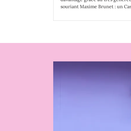
souriant Maxime Brunet : un Cas
Crew Member passionné qui a v
aventure extraordinaire entre le
Disney et les croisières Disney 
Line.