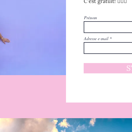
C'est gratuit! 🧚🏻‍♀️
Prénom
Adresse e-mail
S