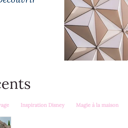
cents
yage
Inspiration Disney
Magie à la maison