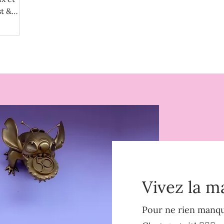
t &
écu une
s parcs
Cruise
Vivez la m
Pour ne rien manque