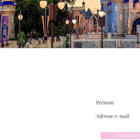
Milady
MAIN STREET
sur
Pour ne rien manquer:
ntact
 d'utilisation
 confidentialité
S'ABONNE
y sur Main Street