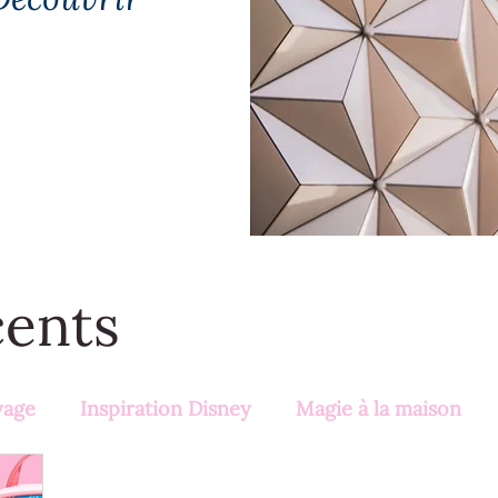
cents
yage
Inspiration Disney
Magie à la maison