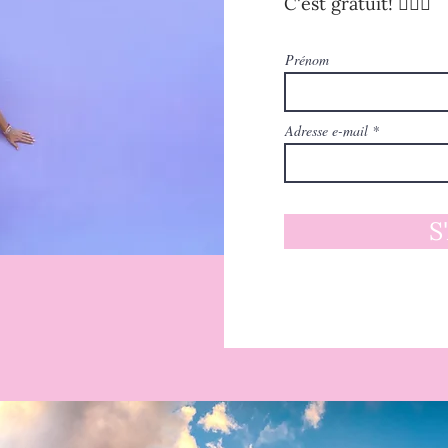
C'est gratuit! 🧚🏻‍♀️
Prénom
Adresse e-mail
S