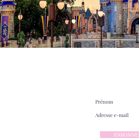
Milady
MAIN STREET
sur
Pour ne rien manquer:
ntact
 d'utilisation
 confidentialité
S'ABONNE
y sur Main Street