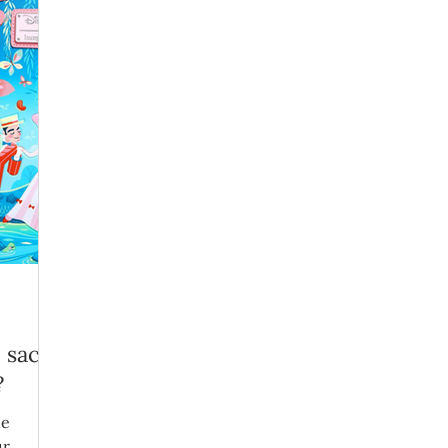
 sac à
?
ue
ur