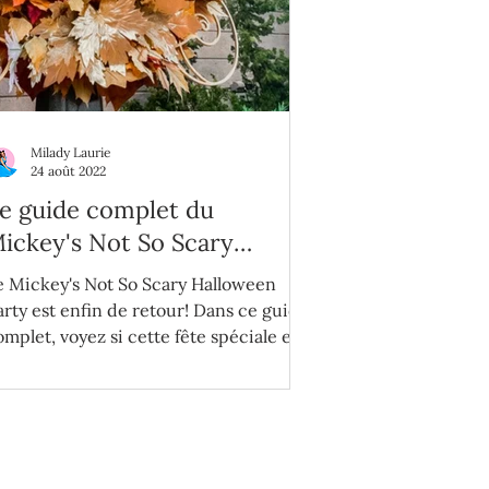
Milady Laurie
24 août 2022
e guide complet du
ickey's Not So Scary
alloween Party 2022
e Mickey's Not So Scary Halloween
arty est enfin de retour! Dans ce guide
omplet, voyez si cette fête spéciale est
aite pour vous.