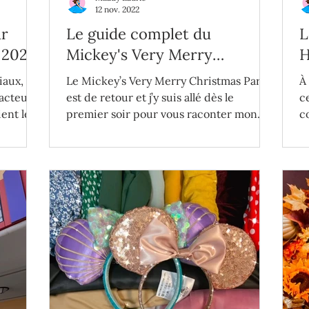
12 nov. 2022
ur
Le guide complet du
L
 2023
Mickey's Very Merry
H
Christmas Party 2022
2
iaux,
Le Mickey’s Very Merry Christmas Party
À
facteurs
est de retour et j’y suis allé dès le
c
ient le
premier soir pour vous raconter mon
c
expérience !
c