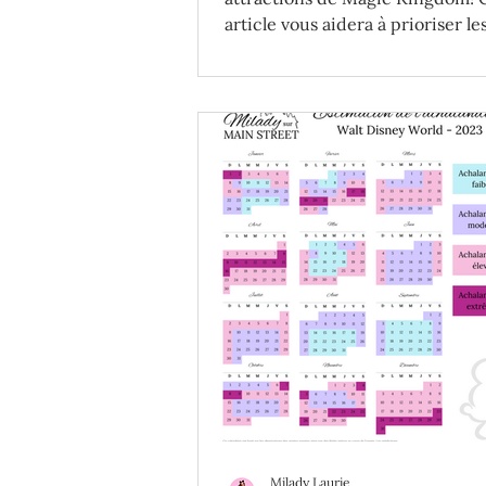
article vous aidera à prioriser le
manèges pour votre famille.
Milady Laurie