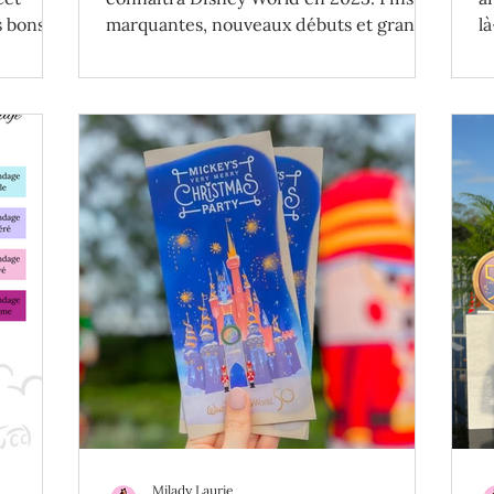
s bons
marquantes, nouveaux débuts et grands
l
retours fort attendus!
vo
Milady Laurie