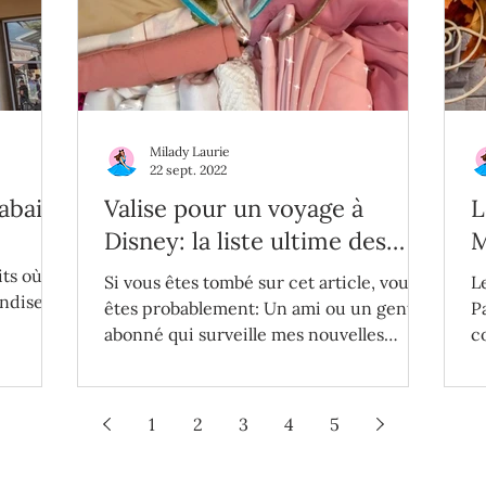
Milady Laurie
22 sept. 2022
abais
Valise pour un voyage à
L
Disney: la liste ultime des
M
choses à apporter
H
its où
Si vous êtes tombé sur cet article, vous
L
andise
êtes probablement: Un ami ou un gentil
P
abonné qui surveille mes nouvelles
c
publications. Un futur...
f
1
2
3
4
5