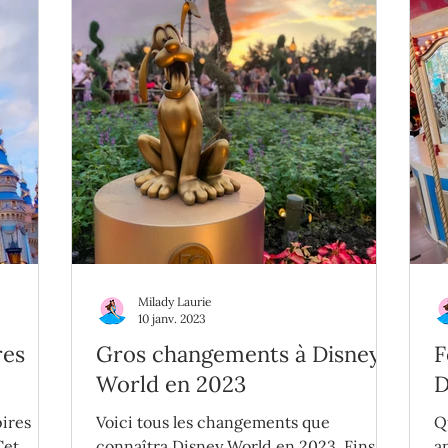
Milady Laurie
10 janv. 2023
res
Gros changements à Disney
F
World en 2023
D
pires
Voici tous les changements que
Q
Cet
connaîtra Disney World en 2023. Fins
a