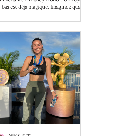
à-bas est déjà magique. Imaginez quand
us y soufflez...
Milady Laurie