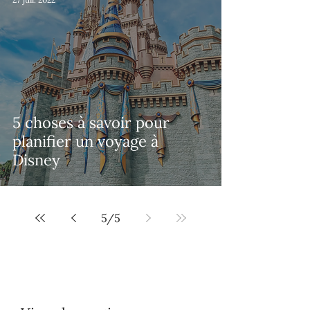
5 choses à savoir pour
planifier un voyage à
Disney
5
/
5