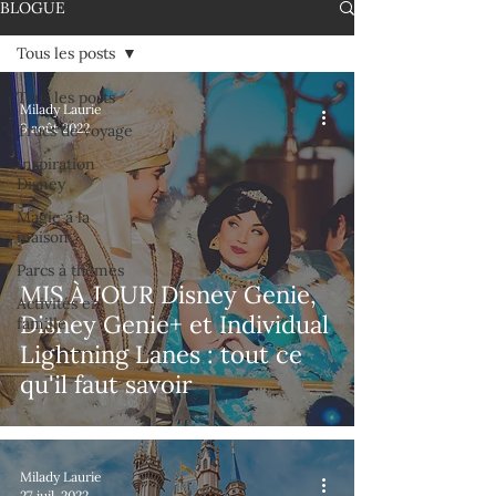
BLOGUE
Tous les posts
Tous les posts
Milady Laurie
9 août 2022
Trucs de voyage
Inspiration
Disney
Magie à la
maison
Parcs à thèmes
MIS À JOUR Disney Genie,
Activités en
Disney Genie+ et Individual
famille
Lightning Lanes : tout ce
qu'il faut savoir
Milady Laurie
27 juil. 2022