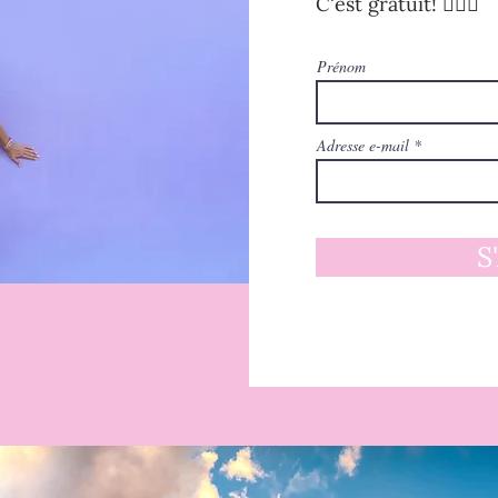
C'est gratuit! 🧚🏻‍♀️
Prénom
Adresse e-mail
S