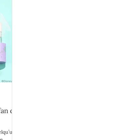
fan de
elqu’un,
de