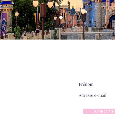
Milady
MAIN STREET
sur
Pour ne rien manquer:
ntact
 d'utilisation
 confidentialité
S'ABONNE
y sur Main Street