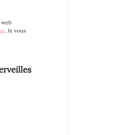
e web 
on
. Je vous 
erveilles