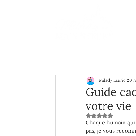
Milady Laurie
20 n
Guide cad
votre vie
Noté NaN étoiles s
Chaque humain qui s
pas, je vous recom