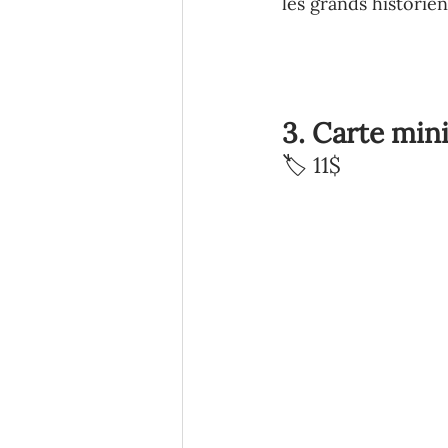
les grands historien
3. Carte min
🏷️ 11$