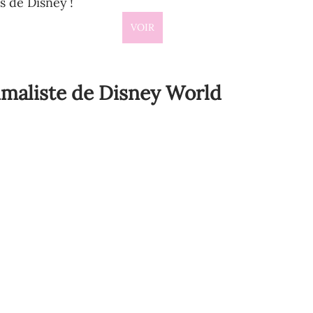
s de Disney !  
VOIR
imaliste de Disney World