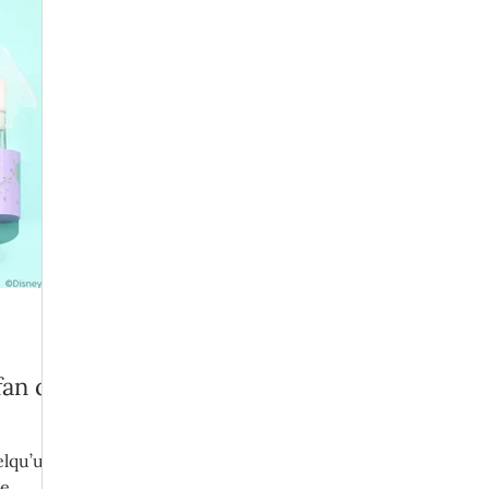
fan de
elqu’un,
de