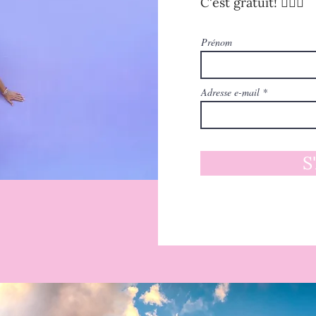
C'est gratuit! 🧚🏻‍♀️
Prénom
Adresse e-mail
S