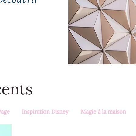
cents
yage
Inspiration Disney
Magie à la maison