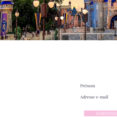
Milady
MAIN STREET
sur
Pour ne rien manquer:
ntact
 d'utilisation
 confidentialité
S'ABONNE
y sur Main Street