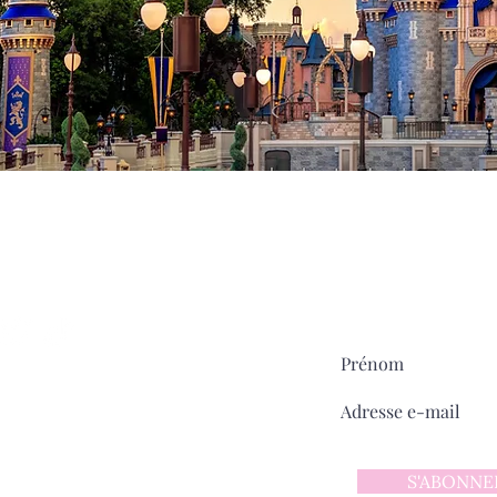
Milady
MAIN STREET
sur
Pour ne rien manquer:
ntact
 d'utilisation
 confidentialité
S'ABONNE
y sur Main Street