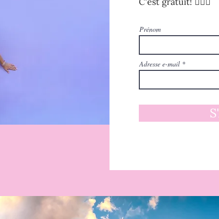
C'est gratuit! 🧚🏻‍♀️
Prénom
Adresse e-mail
S