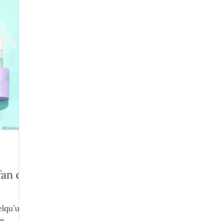
fan de
elqu’un,
de