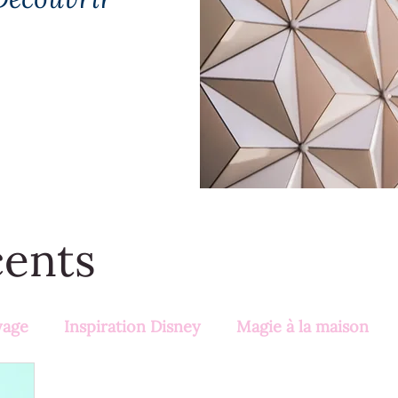
cents
yage
Inspiration Disney
Magie à la maison