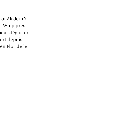
of Aladdin ? 
le Whip près 
peut déguster 
ert depuis 
en Floride le 