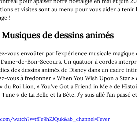
Montréal pour apaiser notre nostalgie en mai et juin 20
tions et visites sont au menu pour vous aider à tenir 
ge ! 
: Musiques de dessins animés
ssez-vous envoûter par l’expérience musicale magique 
e-Dame-de-Bon-Secours. Un quatuor à cordes interprè
odies des dessins animés de Disney dans un cadre intim
ez-vous à fredonner « When You Wish Upon a Star » 
 » du Roi Lion, « You've Got a Friend in Me » de Histoi
 Time » de La Belle et la Bête. J’y suis allé l’an passé e
e.com/watch?v=tfFe9hZJQuk&ab_channel=Fever