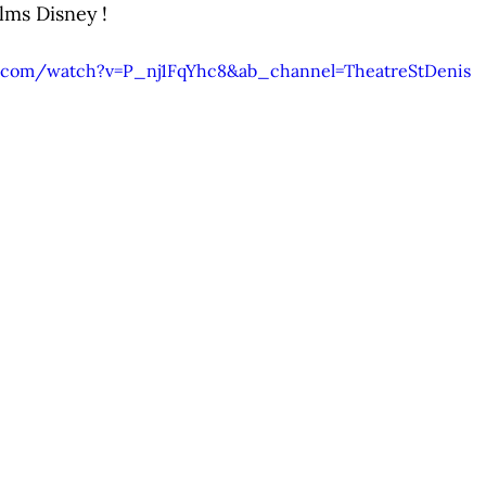
lms Disney !
.com/watch?v=P_nj1FqYhc8&ab_channel=TheatreStDenis