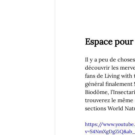
Espace pour 
Il y a peu de chose
découvrir les mervei
fans de Living with 
général finalement 
Biodôme, l’Insectari
trouverez le même e
sections World Nat
https://www.youtub
v=S4NmXgDgZiQ&ab_c