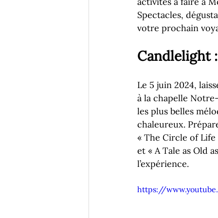
activités à faire à 
Spectacles, dégusta
votre prochain voya
Candlelight 
Le 5 juin 2024, lai
à la chapelle Notr
les plus belles mél
chaleureux. Prépar
« The Circle of Life
et « A Tale as Old as
l’expérience. 
https://www.youtub