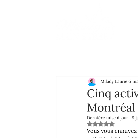
Milady Laurie
5 ma
Cinq acti
Montréal 
Dernière mise à jour :
9 j
Noté NaN étoiles s
Vous vous ennuyez d