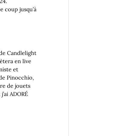
24. 
le coup jusqu’à 
de Candlelight 
tera en live 
iste et 
de Pinocchio, 
re de jouets 
t j’ai ADORÉ 