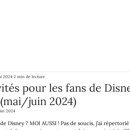
BLOGUE
À PROPOS
PLUS
i 2024
2 min de lecture
vités pour les fans de Disn
(mai/juin 2024)
uin 2024
ur 5.
e Disney ? MOI AUSSI ! Pas de soucis, j’ai répertorié 