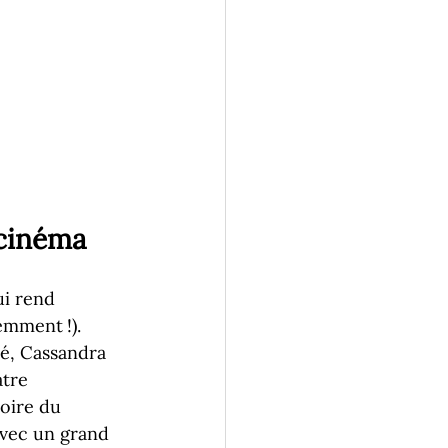
 cinéma
ui rend 
emment !). 
é, Cassandra 
tre 
oire du 
vec un grand 