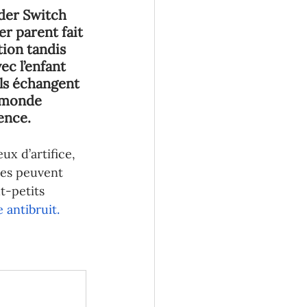
ider Switch 
er parent fait 
ction tandis 
c l’enfant 
ils échangent 
 monde 
ience.
eux d’artifice, 
ules peuvent 
t-petits 
 antibruit
.