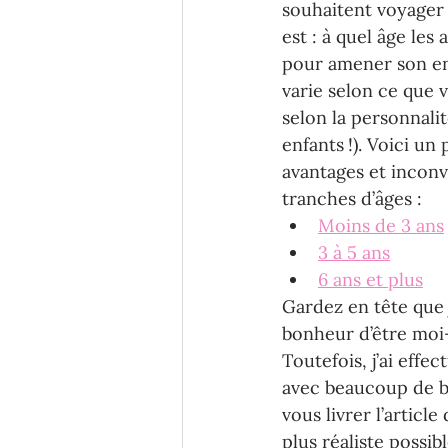
souhaitent voyager 
est : à quel âge les 
pour amener son en
varie selon ce que 
selon la personnali
enfants !). Voici un 
avantages et inconv
tranches d’âges :
Moins de 3 ans
3 à 5 ans
6 ans et plus
Gardez en tête que j
bonheur d’être mo
Toutefois, j’ai effe
avec beaucoup de b
vous livrer l’article
plus réaliste possibl