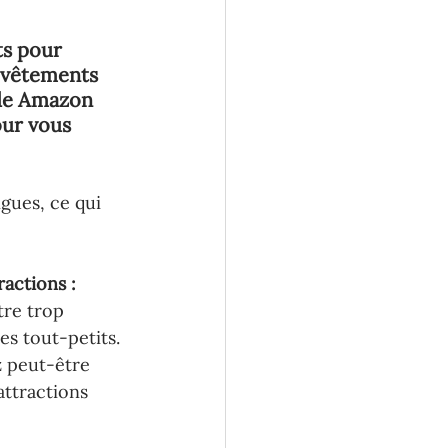
s pour 
 vêtements 
nde Amazon 
our vous 
ngues, ce qui 
ractions : 
re trop 
es tout-petits. 
z peut-être 
attractions 