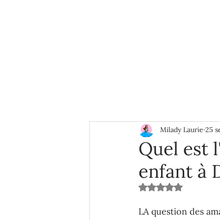
Milady Laurie
25 s
Quel est 
enfant à 
Noté NaN étoiles s
LA question des ama