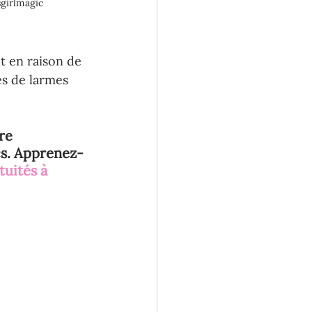
sgirlmagic
t en raison de 
es de larmes 
re 
cs. Apprenez-
tuités à 