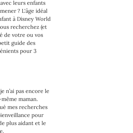
avec leurs enfants 
amener ? L'âge idéal 
fant à Disney World 
vous recherchez (et 
té de votre ou vos 
petit guide des 
énients pour 3 
e n’ai pas encore le 
i-même maman. 
ctué mes recherches 
ienveillance pour 
 de plus aidant et le 
e. 