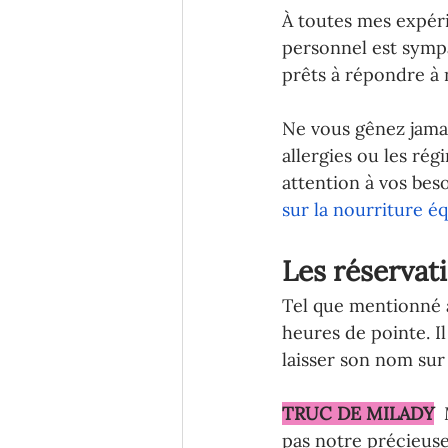
À toutes mes expérie
personnel est sympa
prêts à répondre à 
Ne vous gênez jamai
allergies ou les ré
attention à vos beso
sur la nourriture éq
Les réservat
Tel que mentionné a
heures de pointe. I
laisser son nom sur l
TRUC DE MILADY
pas notre précieuse