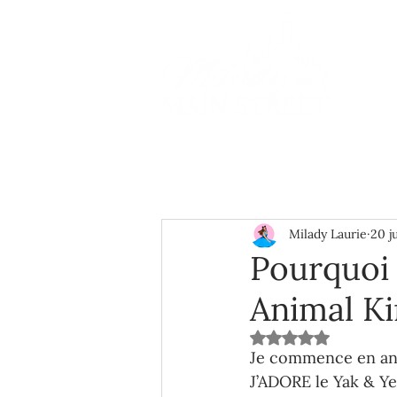
Milady Laurie
20 j
Pourquoi 
Animal Ki
Noté NaN étoiles s
Je commence en anno
J’ADORE le Yak & Yet