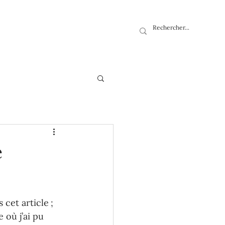
e
et article ; 
 où j’ai pu 