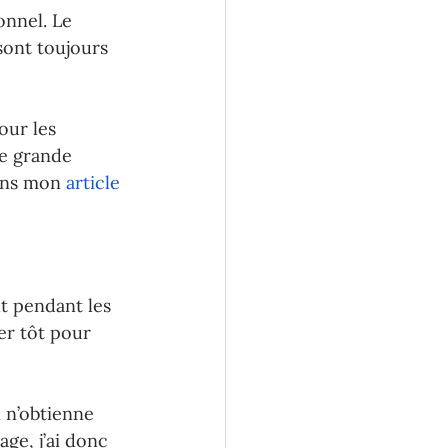
onnel. Le 
sont toujours 
our les 
ne grande 
dans mon 
article 
t pendant les 
er tôt pour 
 n’obtienne 
ge, j’ai donc 