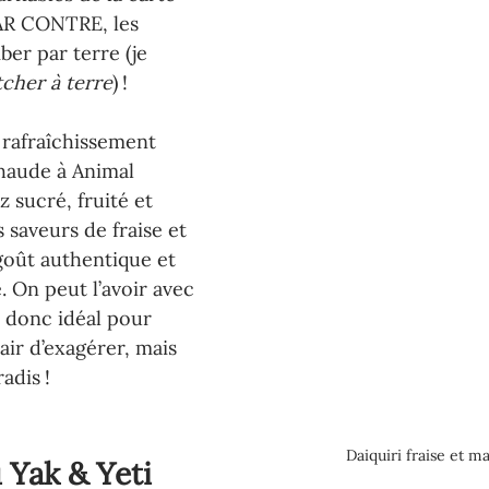
PAR CONTRE, les 
ber par terre (je 
tcher à terre
) ! 
 rafraîchissement 
haude à Animal 
 sucré, fruité et 
 saveurs de fraise et 
oût authentique et 
. On peut l’avoir avec 
t donc idéal pour 
’air d’exagérer, mais 
adis ! 
Daiquiri fraise et 
 Yak & Yeti