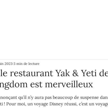
BLOGUE
À PROPOS
PLUS
uin 2023
3 min de lecture
le restaurant Yak & Yeti d
ngdom est merveilleux
ur 5.
nçant qu’il n’y aura pas beaucoup de suspense dans c
i ! Pour moi, un voyage Disney réussi, c’est un voyage