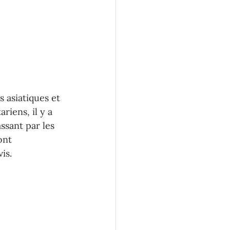
 asiatiques et 
riens, il y a 
ssant par les 
ont 
is.