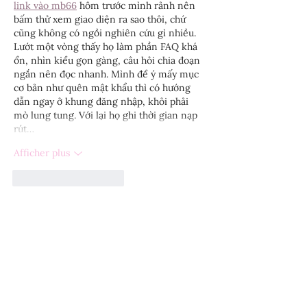
link vào mb66
 hôm trước mình rảnh nên 
bấm thử xem giao diện ra sao thôi, chứ 
cũng không có ngồi nghiên cứu gì nhiều. 
Lướt một vòng thấy họ làm phần FAQ khá 
ổn, nhìn kiểu gọn gàng, câu hỏi chia đoạn 
ngắn nên đọc nhanh. Mình để ý mấy mục 
cơ bản như quên mật khẩu thì có hướng 
dẫn ngay ở khung đăng nhập, khỏi phải 
mò lung tung. Với lại họ ghi thời gian nạp 
rút…
Afficher plus
J'aime
Répondre