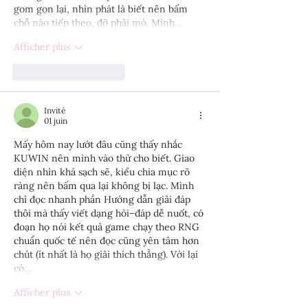
gom gọn lại, nhìn phát là biết nên bấm 
chỗ nào tiếp theo, đỡ phải mò. Mình…
Afficher plus
J'aime
Répondre
Invité
01 juin
Mấy hôm nay lướt đâu cũng thấy nhắc 
KUWIN nên mình vào thử cho biết. Giao 
diện nhìn khá sạch sẽ, kiểu chia mục rõ 
ràng nên bấm qua lại không bị lạc. Mình 
chỉ đọc nhanh phần Hướng dẫn giải đáp 
thôi mà thấy viết dạng hỏi–đáp dễ nuốt, có 
đoạn họ nói kết quả game chạy theo RNG 
chuẩn quốc tế nên đọc cũng yên tâm hơn 
chút (ít nhất là họ giải thích thẳng). Với lại 
có…
Afficher plus