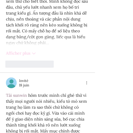
xem thử cho biết thôi. Mình không đọc sâu 
đâu, chủ yếu lướt nhanh xem họ bố trí 
trang kiểu gì. Ấn tượng đầu là nhìn khá dễ 
chịu, nền thoáng và các phần nội dung 
tách khối rõ ràng nên kéo xuống không bị 
rối mắt. Có mấy chỗ họ để số liệu theo 
dạng bảng/cột gọn gàng, liếc qua là hiểu 
ngay chứ không phải…
Afficher plus
J'aime
Répondre
Invité
18 juin
Tải sunwin
 hôm trước mình chỉ ghé thử vì 
thấy mọi người nói nhiều, kiểu tò mò xem 
trang họ làm ra sao thôi chứ không có 
ngồi chơi hay đọc kỹ gì. Vừa vào cái mình 
để ý giao diện nhìn sáng sủa, bố cục chia 
thành từng khối khá rõ nên lướt xuống 
không bị rối mắt. Mấy mục chính được 