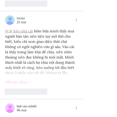
J'aime
Répondre
Invité
23 mai
tỷ lệ kèo nhà cái
 hôm bữa mình thấy mọi 
người bàn tán nên tiện tay mở thử cho 
biết, kiểu chỉ xem giao diện thôi chứ 
không có ngồi nghiên cứu gì sâu. Vào cái 
là thấy trang làm khá dễ chịu, nền nhìn 
thoáng nên đọc không bị mỏi mắt. Mình 
thích nhất là cách họ chia nội dung thành 
mấy khối rõ ràng, kéo xuống tới đâu biết 
đang ở phần nào tới đó, không bị lẫn…
Afficher plus
J'aime
Répondre
link vào mb66
06 mai