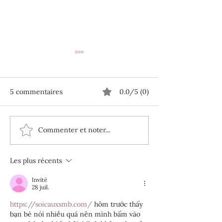
5 commentaires
0.0/5 (0)
Commenter et noter...
Disney World pour les
La fin des Virt
personnes autistes et
à Disney World 
neurodivergentes : Le
vous devez savo
Les plus récents
guide ultime
votre prochain 
Invité
28 juil.
https://soicauxsmb.com/
 hôm trước thấy 
bạn bè nói nhiều quá nên mình bấm vào 